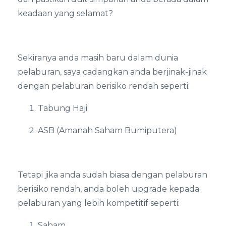
keadaan yang selamat?
Sekiranya anda masih baru dalam dunia
pelaburan, saya cadangkan anda berjinak-jinak
dengan pelaburan berisiko rendah seperti:
Tabung Haji
ASB (Amanah Saham Bumiputera)
Tetapi jika anda sudah biasa dengan pelaburan
berisiko rendah, anda boleh upgrade kepada
pelaburan yang lebih kompetitif seperti:
Saham