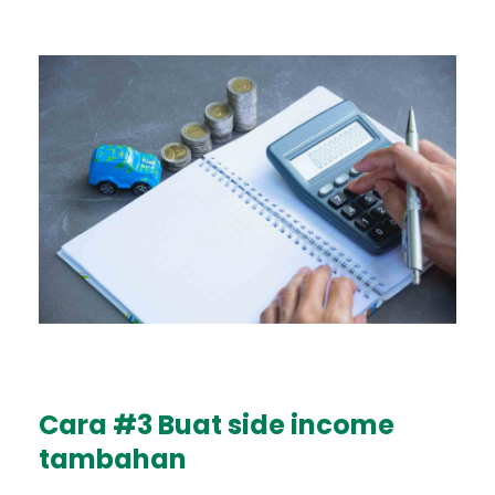
Cara #3 Buat side income
tambahan