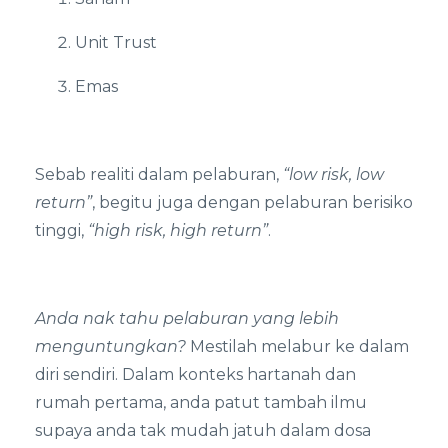
Unit Trust
Emas
Sebab realiti dalam pelaburan,
“low risk, low
return”
, begitu juga dengan pelaburan berisiko
tinggi,
“high risk, high return”
.
Anda nak tahu pelaburan yang lebih
menguntungkan?
Mestilah melabur ke dalam
diri sendiri. Dalam konteks hartanah dan
rumah pertama, anda patut tambah ilmu
supaya anda tak mudah jatuh dalam dosa