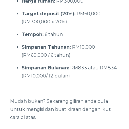
Harga rumah:
RM300,000
Target deposit (20%):
RM60,000
(RM300,000 x 20%)
Tempoh:
6 tahun
Simpanan Tahunan:
RM10,000
(RM60,000 / 6 tahun)
Simpanan Bulanan:
RM833 atau RM834
(RM10,000/ 12 bulan)
Mudah bukan? Sekarang giliran anda pula
untuk mengisi dan buat kiraan dengan ikut
cara di atas.