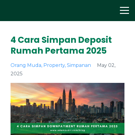
4 Cara Simpan Deposit
Rumah Pertama 2025
Orang Muda
Property
Simpanan
May 02,
2025