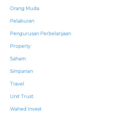
Orang Muda
Pelaburan
Pengurusan Perbelanjaan
Property
Saham
Simpanan
Travel
Unit Trust
Wahed Invest