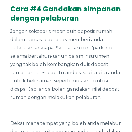
Cara #4 Gandakan simpanan
dengan pelaburan
Jangan sekadar simpan duit deposit rumah
dalam bank sebab ia tak memberi anda
pulangan apa-apa. Sangatlah rugi 'park' duit
selama bertahun-tahun dalam instrumen
yang tak boleh kembangkan duit deposit
rumah anda. Sebab itu anda rasa cita-cita anda
untuk beli rumah seperti mustahil untuk
dicapai. Jadi anda boleh gandakan nilai deposit
rumah dengan melakukan pelaburan.
Dekat mana tempat yang boleh anda melabur
dan pastikan duit simpanan anda berada dalam