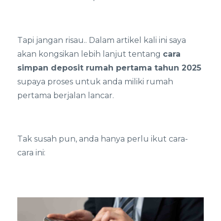
Tapi jangan risau.. Dalam artikel kali ini saya
akan kongsikan lebih lanjut tentang
cara
simpan deposit rumah pertama tahun 2025
supaya proses untuk anda miliki rumah
pertama berjalan lancar.
Tak susah pun, anda hanya perlu ikut cara-
cara ini: