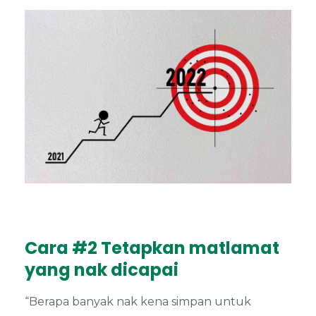
Cara #2 Tetapkan matlamat
yang nak dicapai
“Berapa banyak nak kena simpan untuk