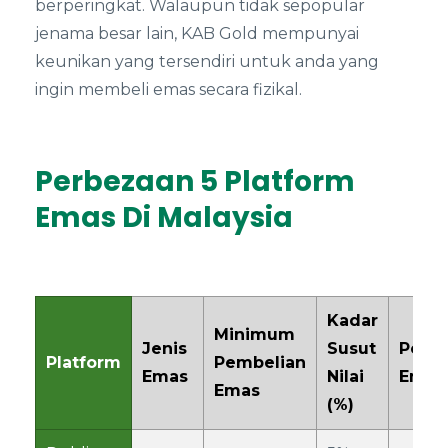
berperingkat. Walaupun tidak sepopular
jenama besar lain, KAB Gold mempunyai
keunikan yang tersendiri untuk anda yang
ingin membeli emas secara fizikal.
Perbezaan 5 Platform
Emas Di Malaysia
Kadar
Minimum
Jenis
Susut
Peng
Platform
Pembelian
Emas
Nilai
Emas 
Emas
(%)