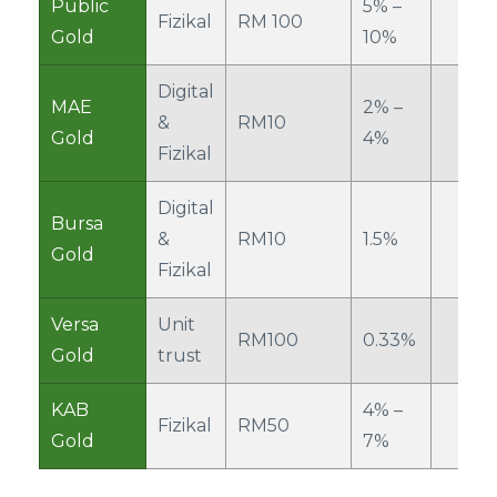
Public
5% –
Fizikal
RM 100
Gold
10%
Digital
MAE
2% –
&
RM10
Gold
4%
Fizikal
Digital
Bursa
&
RM10
1.5%
Gold
Fizikal
Versa
Unit
RM100
0.33%
Gold
trust
KAB
4% –
Fizikal
RM50
Gold
7%